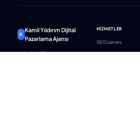
HIZMETLER
Kamil Yıldırım Dijital
K
Pazarlama Ajansı
SEO Uzmanı
Veri odaklı dijital pazarlama
Google Ads Uzmanı
çözümleri ile işletmenizi
Dijital Pazarlama Dan
büyütüyoruz.
Kurumsal Web Tasarı
info@kamilyildirim.com
E-ticaret Danışmanlığ
+90 (531) 337 79 69
Tüm Hizmetler
Atatürk Mahallesi Muhsin
Yazıcıoğlu Caddesi No:120
Merkez/Uşak