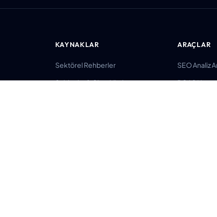
KAYNAKLAR
ARAÇLAR
Sektörel Rehberler
SEO Analiz A
Şablonlar & Checklistler
ROAS Hesa
ışmanı
Karşılaştırmalar
SERP Simüla
m
Fiyat Rehberleri
Schema Olu
ı
Blog
UTM Oluştur
Eğitimler
Tüm Araçlar