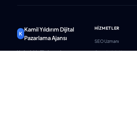
HIZMETLER
Kamil Yıldırım Dijital
K
Pazarlama Ajansı
SEO Uzmanı
Veri odaklı dijital pazarlama
Google Ads Uzmanı
çözümleri ile işletmenizi
Dijital Pazarlama Dan
büyütüyoruz.
Kurumsal Web Tasarı
info@kamilyildirim.com
E-ticaret Danışmanlığ
+90 (531) 337 79 69
Tüm Hizmetler
Atatürk Mahallesi Muhsin
Yazıcıoğlu Caddesi No:120
Merkez/Uşak