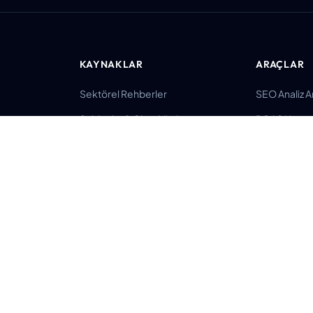
KAYNAKLAR
ARAÇLAR
Sektörel Rehberler
SEO Analiz A
Şablonlar & Checklistler
ROAS Hesa
ışmanı
Karşılaştırmalar
SERP Simüla
m
Fiyat Rehberleri
Schema Olu
ı
Blog
UTM Oluştur
Eğitimler
Tüm Araçlar