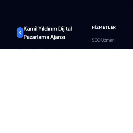
HIZMETLER
Kamil Yıldırım Dijital
K
Pazarlama Ajansı
SEO Uzmanı
Veri odaklı dijital pazarlama
Google Ads Uzmanı
çözümleri ile işletmenizi
Dijital Pazarlama Dan
büyütüyoruz.
Kurumsal Web Tasarı
info@kamilyildirim.com
E-ticaret Danışmanlığ
+90 (531) 337 79 69
Tüm Hizmetler
Atatürk Mahallesi Muhsin
Yazıcıoğlu Caddesi No:120
Merkez/Uşak