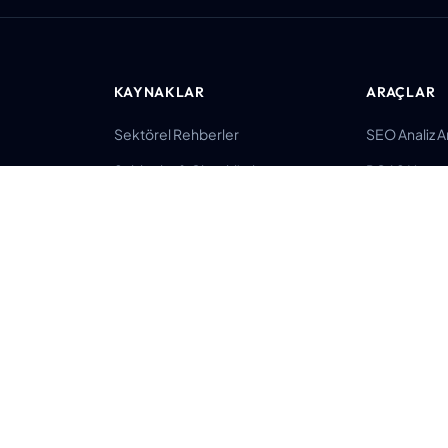
KAYNAKLAR
ARAÇLAR
Sektörel Rehberler
SEO Analiz A
Şablonlar & Checklistler
ROAS Hesa
ışmanı
Karşılaştırmalar
SERP Simüla
m
Fiyat Rehberleri
Schema Olu
ı
Blog
UTM Oluştur
Eğitimler
Tüm Araçlar