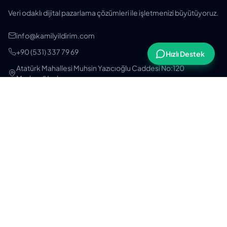
Veri odaklı dijital pazarlama çözümleri ile işletmenizi büyütüyoruz.
info@kamilyildirim.com
+90 (531) 337 79 69
Hızlı Destek
Atatürk Mahallesi Muhsin Yazıcıoğlu Caddesi No:120
Merkez/Uşak
HIZMETLER
KAYNAKLAR
SEO Uzmanı
Sektörel Rehberler
Google Ads Uzmanı
Şablonlar & Checklistler
Dijital Pazarlama Danışmanı
Karşılaştırmalar
Kurumsal Web Tasarım
Fiyat Rehberleri
E-ticaret Danışmanlığı
Blog
Tüm Hizmetler
Eğitimler